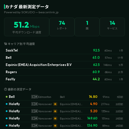
カナダ 最新測定データ
Powered by SOKUDO — beaconlink.jp
51.2
74
1
14
Mbps
レポート
国
サービス
平均ダウンロード速度
📶 キャリア別 平均速度
SaskTel
92.5
60ms
1 件
Bell
63.0
57ms
17 件
Equinix (EMEA) Acquisition Enterprises B.V
62.5
148ms
5 件
Rogers
60.9
68ms
21 件
Fastly
44.2
60ms
1 件
🕐 最新の測定データ
Bell
🇨🇦
14.80
Edmonton
Bell
91ms
3日前
Holafly
🇨🇦
4.90
Vancouver
Equinix (EMEA) Acquisition Enterprises B.V
217ms
🌐
22日前
Holafly
🇨🇦
5.20
Vancouver
Equinix (EMEA) Acquisition Enterprises B.V
133ms
🌐
22日前
Holafly
🇨🇦
149.60
Vancouver
Equinix (EMEA) Acquisition Enterprises B.V
151ms
🌐
23日前
Holafly
🇨🇦
136.90
Vancouver
Equinix (EMEA) Acquisition Enterprises B.V
89ms
🌐
23日前