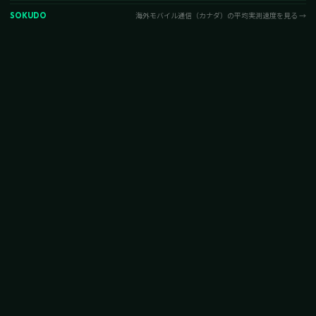
SOKUDO
海外モバイル通信（カナダ）の平均実測速度を見る →